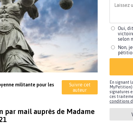
Oui, di
victoir
selon m
Non, je
pétiti
En signant l
toyenne militante pour les
Suivre cet
MyPetition) 
auteur
signatures e
ces traiteme
conditions d'
ion par mail auprès de Madame
021