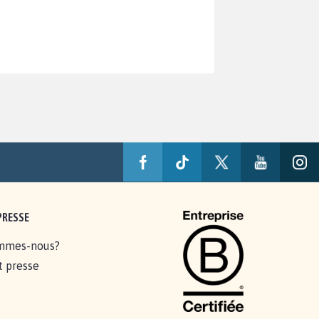
PRESSE
mmes-nous?
t presse