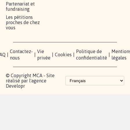
RÉUSSIR VOTRE
NOTRE
ESPACE
MOBILISATION
COMMUNAUTÉ
PRESSE
Lancer votre
Facebook
Qui
pétition
sommes-
X
nous?
Blog - Parlons
Instagram
Mobilisation
Contact
presse
TikTok
Accompagnement
Partenariat et
fundraising
Les pétitions
proches de chez
vous
Contactez-
Vie
Politique de
Mention
AQ
|
|
|
Cookies
|
|
nous
privée
confidentialité
légales
© Copyright MCA - Site