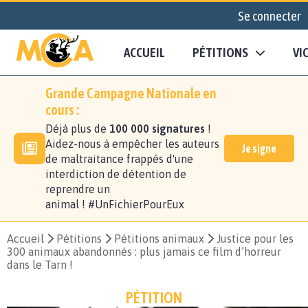
Se connecter
ACCUEIL
PÉTITIONS
VI
Grande Campagne Nationale en
cours :
Déjà plus de
100 000 signatures
!
Aidez-nous à empêcher les auteurs
Je signe
de maltraitance frappés d'une
interdiction de détention de
reprendre un
animal ! #UnFichierPourEux
Accueil
Pétitions
Pétitions animaux
Justice pour les
300 animaux abandonnés : plus jamais ce film d’horreur
dans le Tarn !
PÉTITION