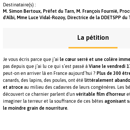
Destinataire(s) :
M. Simon Bertoux, Préfet du Tarn, M. François Fournié, Proc
d'Albi, Mme Luce Vidal-Rozoy, Directrice de la DDETSPP du 
La pétition
Je vous écris parce que j’ai
le cœur serré et une colère imm
pas depuis que j’ai lu ce qui s’est passé à
Viane le vendredi 1
peut-on en arriver là en France aujourd’hui ?
Plus de 300 êtr
canards, des lapins, des poules, ont été
littéralement abando
et atroce
au milieu des cadavres de leurs congénères. Les b
découvert ce charnier parlent d'un
véritable film d'horreur
et
imaginer la terreur et la souffrance de ces bêtes
agonisant s
le moindre grain de nourriture
.