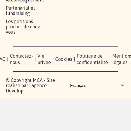
Partenariat et
fundraising
Les pétitions
proches de chez
vous
Contactez-
Vie
Politique de
Mention
AQ
|
|
|
Cookies
|
|
nous
privée
confidentialité
légales
© Copyright MCA - Site
réalisé par l'agence
Developr