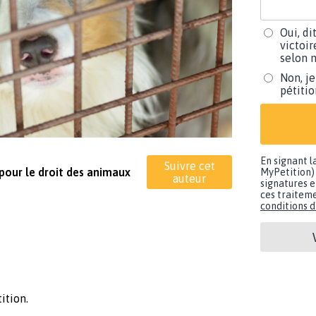
Oui, di
victoir
selon m
Non, je
pétiti
En signant l
Suivre cet
pour le droit des animaux
MyPetition) 
auteur
signatures e
ces traiteme
conditions d'
ition.