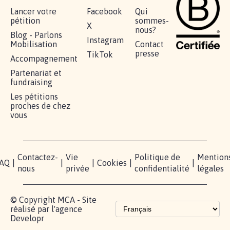
AGRESSION DE MON FILS THÉO :
SOYONS TOUS MOBILISÉS...
16.835
signatures
Je signe
RÉUSSIR VOTRE
NOTRE
ESPACE
MOBILISATION
COMMUNAUTÉ
PRESSE
Lancer votre
Facebook
Qui
pétition
sommes-
X
nous?
Blog - Parlons