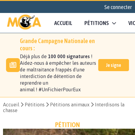
Se connecter
ACCUEIL
PÉTITIONS
VI
Grande Campagne Nationale en
cours :
Déjà plus de
100 000 signatures
!
Aidez-nous à empêcher les auteurs
Je signe
de maltraitance frappés d'une
interdiction de détention de
reprendre un
animal ! #UnFichierPourEux
Accueil
Pétitions
Pétitions animaux
Interdisons la
chasse
PÉTITION