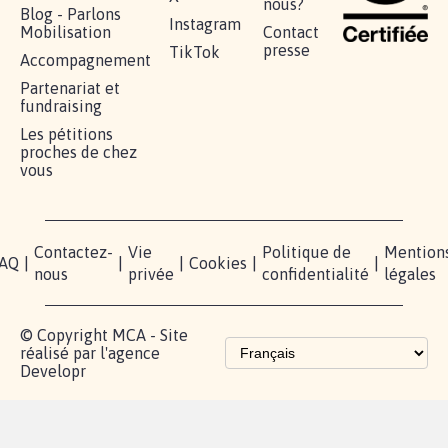
RÉUSSIR VOTRE
NOTRE
ESPACE
MOBILISATION
COMMUNAUTÉ
PRESSE
Lancer votre
Facebook
Qui
pétition
sommes-
X
nous?
Blog - Parlons
Instagram
Mobilisation
Contact
presse
TikTok
Accompagnement
Partenariat et
fundraising
Les pétitions
proches de chez
vous
Contactez-
Vie
Politique de
Mention