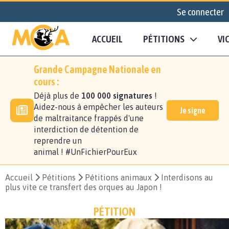
Se connecter
ACCUEIL
PÉTITIONS
VI
Grande Campagne Nationale en
cours :
Déjà plus de
100 000 signatures
!
Aidez-nous à empêcher les auteurs
Je signe
de maltraitance frappés d'une
interdiction de détention de
reprendre un
animal ! #UnFichierPourEux
Accueil
Pétitions
Pétitions animaux
Interdisons au
plus vite ce transfert des orques au Japon !
PÉTITION