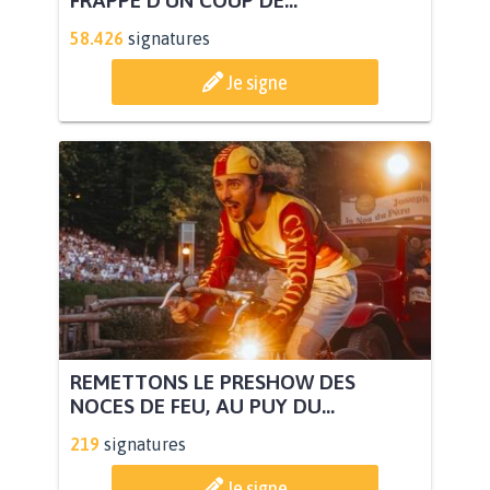
FRAPPÉ D’UN COUP DE...
58.426
signatures
Je signe
REMETTONS LE PRESHOW DES
NOCES DE FEU, AU PUY DU...
219
signatures
Je signe