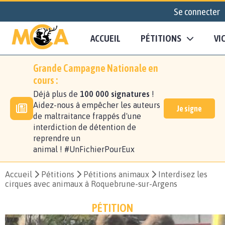
Se connecter
ACCUEIL
PÉTITIONS
VI
Grande Campagne Nationale en
cours :
Déjà plus de
100 000 signatures
!
Aidez-nous à empêcher les auteurs
Je signe
de maltraitance frappés d'une
interdiction de détention de
reprendre un
animal ! #UnFichierPourEux
Accueil
Pétitions
Pétitions animaux
Interdisez les
cirques avec animaux à Roquebrune-sur-Argens
PÉTITION