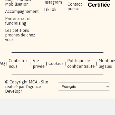
RÉUSSIR VOTRE
NOTRE
ESPACE
MOBILISATION
COMMUNAUTÉ
PRESSE
Lancer votre
Facebook
Qui
pétition
sommes-
X
nous?
Blog - Parlons
Instagram
Mobilisation
Contact
presse
TikTok
Accompagnement
Partenariat et
fundraising
Les pétitions
proches de chez
vous
Contactez-
Vie
Politique de
Mention
AQ
|
|
|
Cookies
|
|
nous
privée
confidentialité
légales