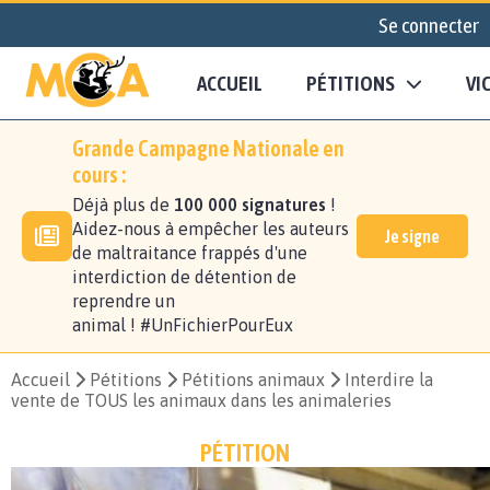
Se connecter
ACCUEIL
PÉTITIONS
VI
Grande Campagne Nationale en
cours :
Déjà plus de
100 000 signatures
!
Aidez-nous à empêcher les auteurs
Je signe
de maltraitance frappés d'une
interdiction de détention de
reprendre un
animal ! #UnFichierPourEux
Accueil
Pétitions
Pétitions animaux
Interdire la
vente de TOUS les animaux dans les animaleries
PÉTITION