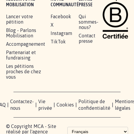
AGRESSION DE MON FILS THÉO :
SOYONS TOUS MOBILISÉS...
16.806
signatures
Je signe
RÉUSSIR VOTRE
NOTRE
ESPACE
MOBILISATION
COMMUNAUTÉ
PRESSE
Lancer votre
Facebook
Qui
pétition
sommes-