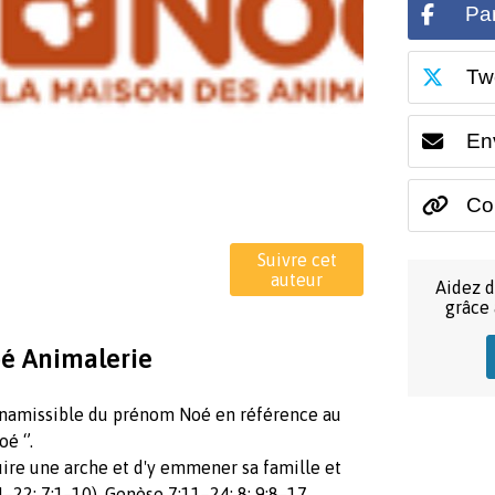
Pa
Tw
En
Cop
Suivre cet
auteur
Aidez d
grâce
é Animalerie
inamissible du prénom Noé en référence au
oé ‘’.
re une arche et d'y emmener sa famille et
–22; 7:1–10). Genèse 7:11–24; 8; 9:8–17.