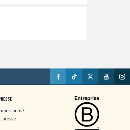
PRESSE
mmes-nous?
t presse