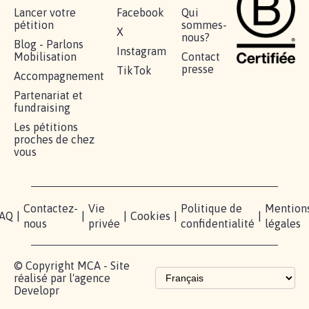
AGRESSION DE MON FILS THÉO :
SOYONS TOUS MOBILISÉS...
16.844
signatures
Je signe
RÉUSSIR VOTRE
NOTRE
ESPACE
MOBILISATION
COMMUNAUTÉ
PRESSE
Lancer votre
Facebook
Qui
pétition
sommes-
X
nous?
Blog - Parlons
Instagram