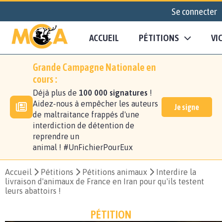
Se connecter
ACCUEIL
PÉTITIONS
VI
Grande Campagne Nationale en
cours :
Déjà plus de
100 000 signatures
!
Aidez-nous à empêcher les auteurs
Je signe
de maltraitance frappés d'une
interdiction de détention de
reprendre un
animal ! #UnFichierPourEux
Accueil
Pétitions
Pétitions animaux
Interdire la
livraison d'animaux de France en Iran pour qu'ils testent
leurs abattoirs !
PÉTITION