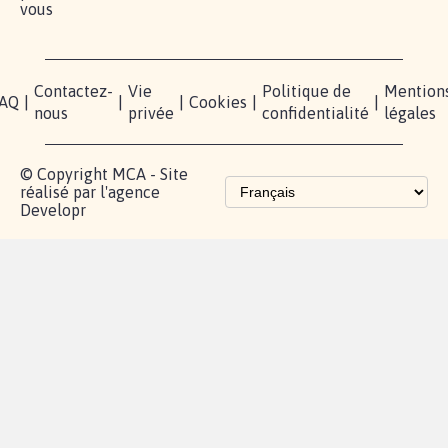
RÉUSSIR VOTRE
NOTRE
ESPACE
MOBILISATION
COMMUNAUTÉ
PRESSE
Lancer votre
Facebook
Qui
pétition
sommes-
X
nous?
Blog - Parlons
Instagram
Mobilisation
Contact
presse
TikTok
Accompagnement
Partenariat et
fundraising
Les pétitions
proches de chez
vous