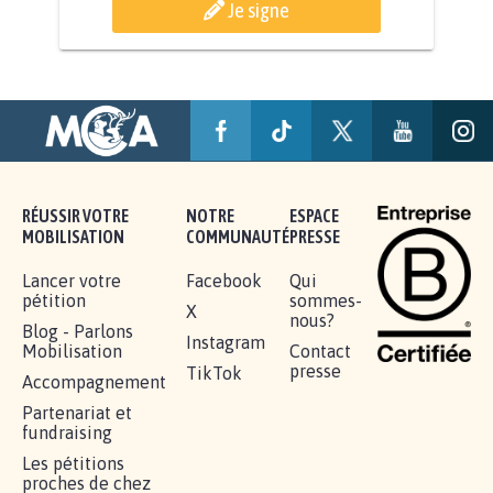
Je signe
AGRESSION DE MON FILS THÉO :
SOYONS TOUS MOBILISÉS...
16.842
signatures
Je signe