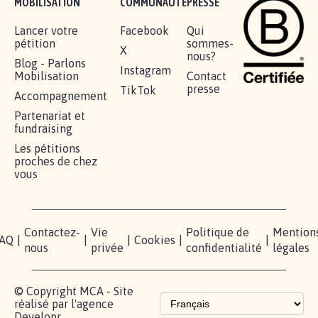
MOBILISATION
COMMUNAUTÉ
PRESSE
Lancer votre
Facebook
Qui
pétition
sommes-
X
nous?
Blog - Parlons
Instagram
Mobilisation
Contact
presse
TikTok
Accompagnement
Partenariat et
fundraising
Les pétitions
proches de chez
vous
Contactez-
Vie
Politique de
Mention
AQ
|
|
|
Cookies
|
|
nous
privée
confidentialité
légales
© Copyright MCA - Site
réalisé par l'agence
Developr