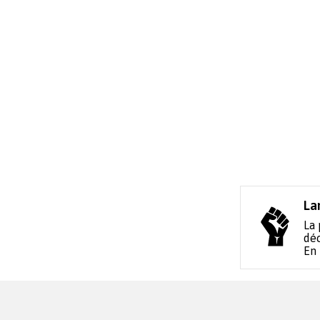
La
La 
déc
En