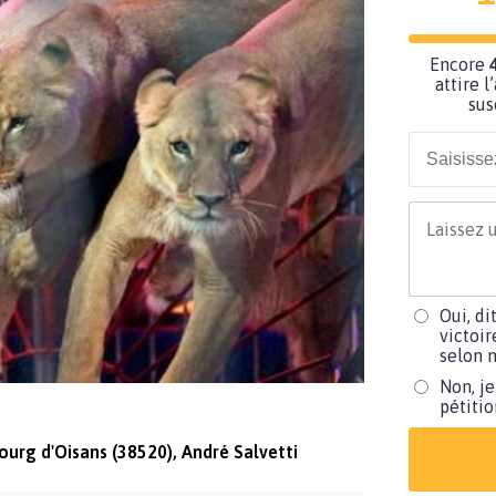
Encore
attire l
sus
Oui, di
victoir
selon m
Non, je
pétiti
ourg d'Oisans (38520), André Salvetti