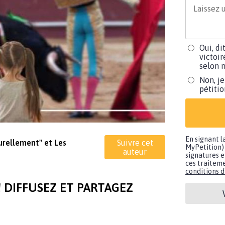
Oui, di
victoir
selon m
Non, je
pétiti
En signant l
turellement" et Les
Suivre cet
MyPetition) 
auteur
signatures e
ces traiteme
conditions d'
 DIFFUSEZ ET PARTAGEZ