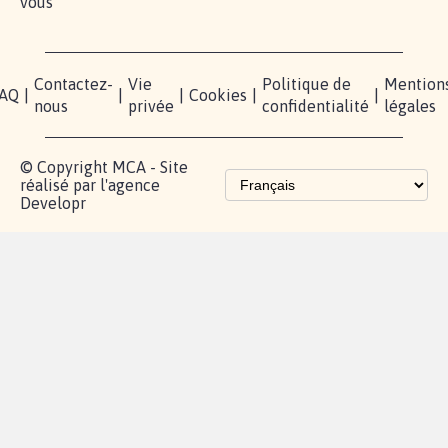
vous
Contactez-
Vie
Politique de
Mention
AQ
|
|
|
Cookies
|
|
nous
privée
confidentialité
légales
© Copyright MCA - Site
réalisé par l'agence
Developr