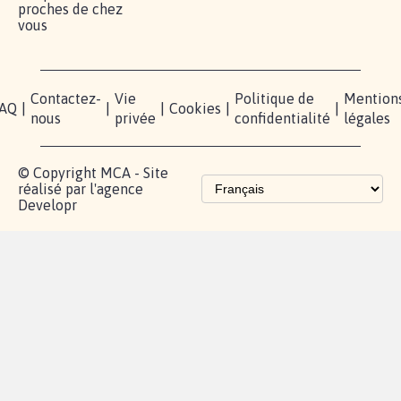
proches de chez
vous
Contactez-
Vie
Politique de
Mention
AQ
|
|
|
Cookies
|
|
nous
privée
confidentialité
légales
© Copyright MCA - Site
réalisé par l'agence
Developr