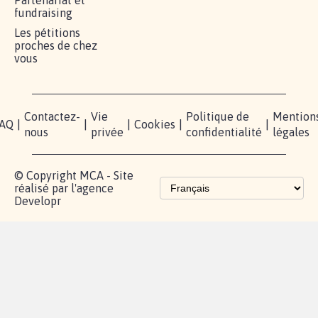
Partenariat et
fundraising
Les pétitions
proches de chez
vous
Contactez-
Vie
Politique de
Mention
AQ
|
|
|
Cookies
|
|
nous
privée
confidentialité
légales
© Copyright MCA - Site
réalisé par l'agence
Developr