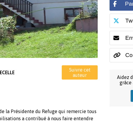
Pa
Tw
En
Cop
Suivre cet
VECELLE
auteur
Aidez d
grâce
de la Présidente du Refuge qui remercie tous
ilisations a contribué à nous faire entendre