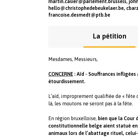
martin.casier@parlement.brussels
,
joh
hello@christophedebeukelaer.be
,
cbar
francoise.desmedt@ptb.be
La pétition
Mesdames, Messieurs,
CONCERNE
: Aïd - Souffrances infligées
étourdissement.
L’aïd, improprement qualifiée de « fête 
là, les moutons ne seront pas à la fête.
En région bruxelloise,
bien que la Cour 
constitutionnelle belge aient statué e
animaux lors de l’abattage rituel, celui-