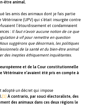
en-être animal.
é les amis des animaux dont je fais partie
 Vétérinaire (UPV) qui s’était insurgée contre
 refusaient l’étourdissement et condamnaient
ances :
Il faut n’avoir aucune notion de ce que
ugulation à vif pour remettre en question
 Nous suggérons que désormais, les politiques
essionnels de la santé et du bien-être animal
rer des inepties éthiquement inquiétantes.
on européenne et de la Cour constitutionnelle
le Vétérinaire n’avaient été pris en compte à
nt adopté un décret qui impose
l.
[1]
À contrario, par souci électoraliste, des
sement des animaux dans ces deux régions le