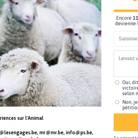
Encore
11
devienne l
Oui, di
victoir
selon m
Non, je
pétiti
riences sur l'Animal
o@lesengages.be
,
mr@mr.be
,
info@ps.be
,