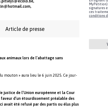
En signant l
n.pitseys@ecolo.be
,
MyPetition) 
zin@hotmail.com
,
signatures e
ces traiteme
conditions d'
Article de presse
 aux animaux lors de l’abattage sans
du mouton » aura lieu le 6 juin 2025. Ce jour-
de justice de l’Union européenne et la Cour
n faveur d’un étourdissement préalable des
ci avait été refusé par des partis ou élus plus