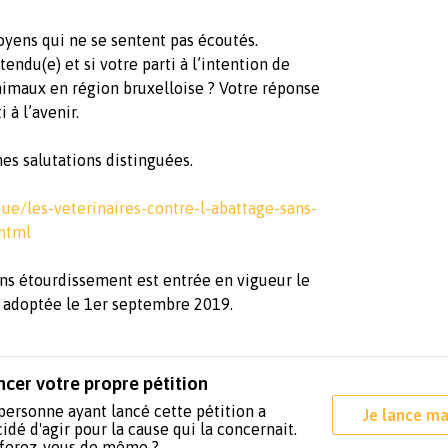
yens qui ne se sentent pas écoutés.
ndu(e) et si votre parti à l’intention de
nimaux en région bruxelloise ? Votre réponse
 à l’avenir.
es salutations distinguées.
que/les-veterinaires-contre-l-abattage-sans-
html
sans étourdissement est entrée en vigueur le
té adoptée le 1er septembre 2019.
ncer votre propre pétition
personne ayant lancé cette pétition a
Je lance ma
idé d'agir pour la cause qui la concernait.
 ferez-vous de même ?