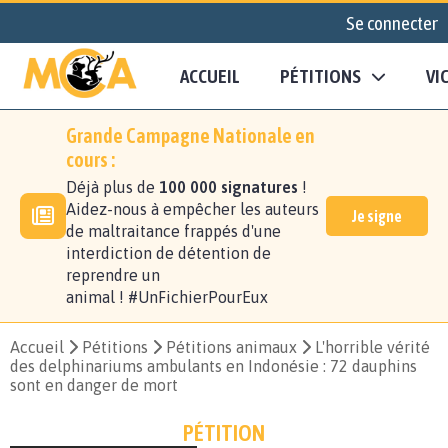
Se connecter
ACCUEIL
PÉTITIONS
VI
Grande Campagne Nationale en
cours :
Déjà plus de
100 000 signatures
!
Aidez-nous à empêcher les auteurs
Je signe
de maltraitance frappés d'une
interdiction de détention de
reprendre un
animal ! #UnFichierPourEux
Accueil
Pétitions
Pétitions animaux
L'horrible vérité
des delphinariums ambulants en Indonésie : 72 dauphins
sont en danger de mort
PÉTITION