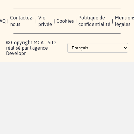
Contactez-
Vie
Politique de
Mention
AQ
|
|
|
Cookies
|
|
nous
privée
confidentialité
légales
© Copyright MCA - Site
réalisé par l'agence
Developr