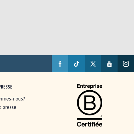
PRESSE
mmes-nous?
t presse