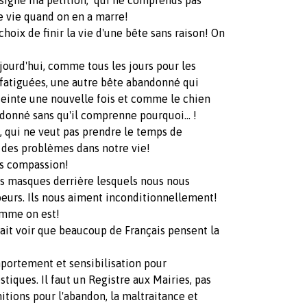
signé ma pétition, qui ne comprends pas
e vie quand on en a marre!
oix de finir la vie d'une bête sans raison! On
jourd'hui, comme tous les jours pour les
 fatiguées, une autre bête abandonné qui
nceinte une nouvelle fois et comme le chien
ndonné sans qu'il comprenne pourquoi... !
, qui ne veut pas prendre le temps de
s des problèmes dans notre vie!
ns compassion!
es masques derrière lesquels nous nous
coeurs. Ils nous aiment inconditionnellement!
omme on est!
a fait voir que beaucoup de Français pensent la
portement et sensibilisation pour
iques. Il faut un Registre aux Mairies, pas
itions pour l'abandon, la maltraitance et