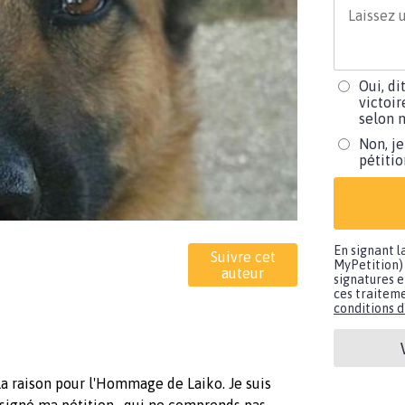
Oui, di
victoir
selon m
Non, je
pétiti
En signant l
Suivre cet
MyPetition) 
auteur
signatures e
ces traiteme
conditions d'
La raison pour l'Hommage de Laiko. Je suis