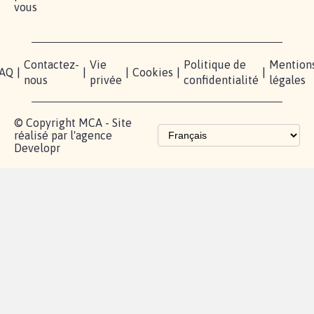
vous
Contactez-
Vie
Politique de
Mention
AQ
|
|
|
Cookies
|
|
nous
privée
confidentialité
légales
© Copyright MCA - Site
réalisé par l'agence
Developr