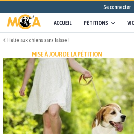
Se connecter
ACCUEIL
PÉTITIONS
VI
Halte aux chiens sans laisse !
MISE À JOUR DE LA PÉTITION