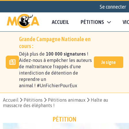
Se connecter
ACCUEIL
PÉTITIONS
VI
Grande Campagne Nationale en
cours :
Déjà plus de
100 000 signatures
!
Aidez-nous à empêcher les auteurs
Je signe
de maltraitance frappés d'une
interdiction de détention de
reprendre un
animal ! #UnFichierPourEux
Accueil
Pétitions
Pétitions animaux
Halte au
massacre des éléphants !
PÉTITION