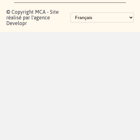
Les pétitions
proches de chez
vous
Contactez-
Vie
Politique de
Mention
AQ
|
|
|
Cookies
|
|
nous
privée
confidentialité
légales
© Copyright MCA - Site
réalisé par l'agence
Developr