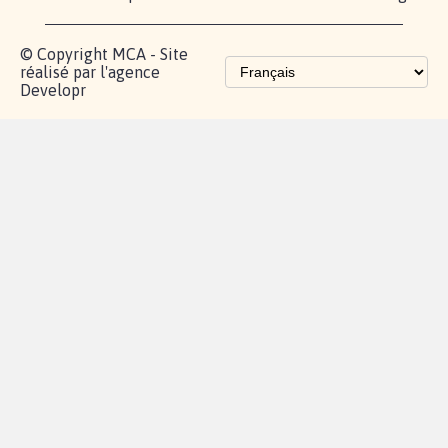
fundraising
Les pétitions
proches de chez
vous
Contactez-
Vie
Politique de
Mention
AQ
|
|
|
Cookies
|
|
nous
privée
confidentialité
légales
© Copyright MCA - Site
réalisé par l'agence
Developr