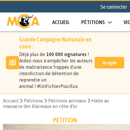
Se connecter
ACCUEIL
PÉTITIONS
VI
Grande Campagne Nationale en
cours :
Déjà plus de
100 000 signatures
!
Aidez-nous à empêcher les auteurs
Je signe
de maltraitance frappés d'une
interdiction de détention de
reprendre un
animal ! #UnFichierPourEux
Accueil
Pétitions
Pétitions animaux
Halte au
massacre des blaireaux en côte-d'or
PÉTITION