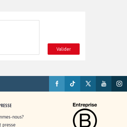
Valider
PRESSE
mmes-nous?
t presse