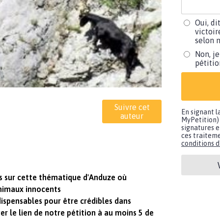
Oui, di
victoir
selon m
Non, je
pétiti
Suivre cet
En signant l
auteur
MyPetition) 
signatures e
ces traiteme
conditions d'
s sur cette thématique d'Anduze où
animaux innocents
dispensables pour être crédibles dans
yer le lien de notre pétition à au moins 5 de