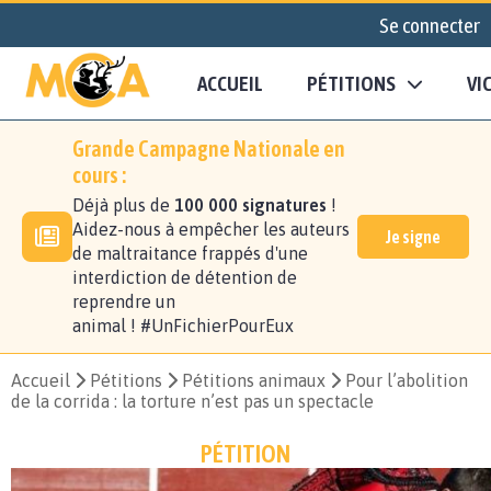
Se connecter
ACCUEIL
PÉTITIONS
VI
Grande Campagne Nationale en
cours :
Déjà plus de
100 000 signatures
!
Aidez-nous à empêcher les auteurs
Je signe
de maltraitance frappés d'une
interdiction de détention de
reprendre un
animal ! #UnFichierPourEux
Accueil
Pétitions
Pétitions animaux
Pour l’abolition
de la corrida : la torture n’est pas un spectacle
PÉTITION