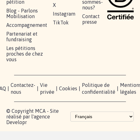
AGRESSION DE MON FILS THÉO :
SOYONS TOUS MOBILISÉS...
16.839
signatures
Je signe
RÉUSSIR VOTRE
NOTRE
ESPACE
MOBILISATION
COMMUNAUTÉ
PRESSE
Lancer votre
Facebook
Qui
pétition
sommes-
X
nous?
Blog - Parlons
Instagram
Mobilisation
Contact
presse
TikTok