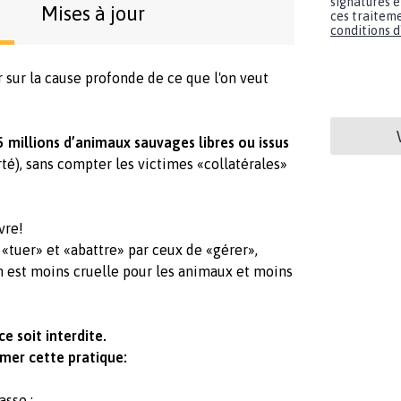
signatures e
Mises à jour
ces traiteme
conditions d'
r sur la cause profonde de ce que l'on veut
 millions d’animaux sauvages libres ou issus
té), sans compter les victimes «collatérales»
vre!
 «tuer» et «abattre» par ceux de «gérer»,
n est moins cruelle pour les animaux et moins
ce soit interdite.
rmer cette pratique:
asse ;