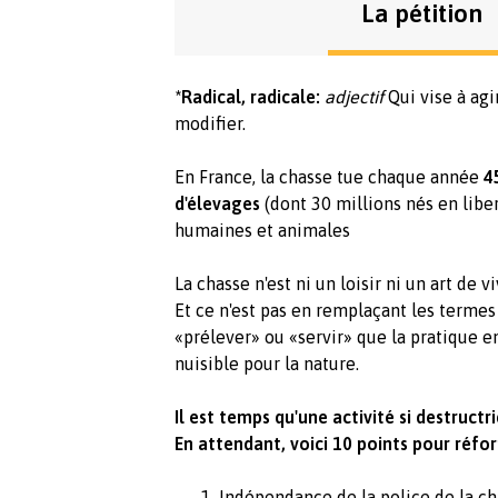
La pétition
*Radical, radicale:
adjectif
Qui vise à agi
modifier.
En France, la chasse tue chaque année
45
d'élevages
(dont 30 millions nés en liber
humaines et animales
La chasse n'est ni un loisir ni un art de vi
Et ce n'est pas en remplaçant les termes
«prélever» ou «servir» que la pratique e
nuisible pour la nature.
Il est temps qu'une activité si destructri
En attendant, voici 10 points pour réfo
Indépendance de la police de la ch