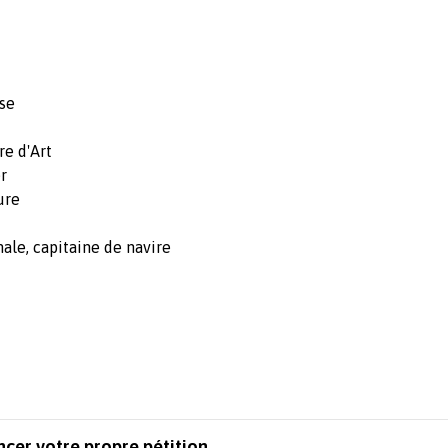
ise
re d'Art
er
ure
male, capitaine de navire
ncer votre propre pétition