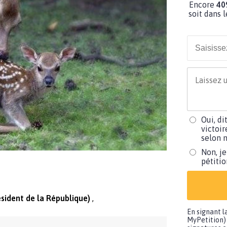
Encore
40
soit dans l
Oui, di
victoir
selon m
Non, je
pétiti
ident de la République)
En signant l
MyPetition) 