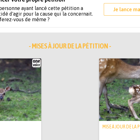
personne ayant lancé cette pétition a
Je lance ma
idé d'agir pour la cause qui la concernait.
 ferez-vous de même ?
- MISES À JOUR DE LA PÉTITION -
MISE À JOUR DE LA 