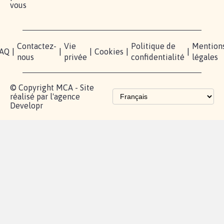
vous
Contactez-
Vie
Politique de
Mention
AQ
|
|
|
Cookies
|
|
nous
privée
confidentialité
légales
© Copyright MCA - Site
réalisé par l'agence
Developr