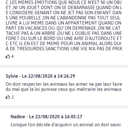
C LES MEMES EMOTIONS QUE NOUS CE N'EST NI UN OBJ
ET ,NI UN JOUET DONT ON SE DEBARRASSE QUAND ON L
E CONSIDERE GENANT ON NE JET PAS SON ENFANT DAN
S UNE POUBELLE ,ON NE L'ABANDONNE PAS TOUT SEUL
LIVRE A LUI MEME DANS UN APPARTEMENT QUAND ON
PART EN VACANCES OU. QU' ON DEMENAGE ,ON NE L'AT
TACHE PAS A UN ARBRE ,OU NE L OUBLIE PAS DANS UNE
FORET OU SUR LE BORD OU UNE AIRE D'AUTOROUTE ET
C ETC IL EN EST DE MEME POUR UN ANIMAL ALORS OUI
À DE TRESOURDES SANCTIONS UNE VIE N'A PAS DE PRIX
4
Sylvie - Le 22/08/2020 à 14:26:29
On doit respecter les animaux les aimer ne pas leur faire
du mal que la loi punisse ceux qui maltraite les animaux
2
Nadine - Le 22/08/2020 à 16:05:17
Lorsque l'on décide d'acquérir un animal on doit savoi