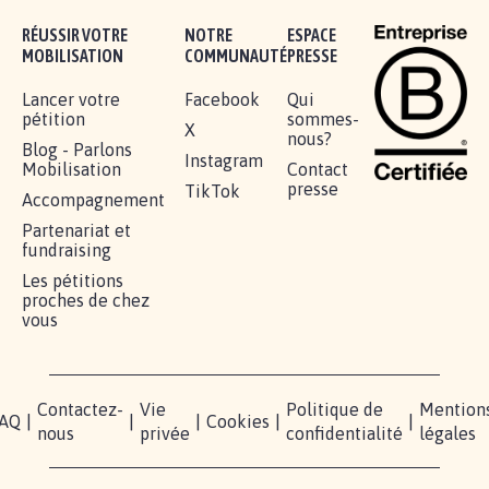
RÉUSSIR VOTRE
NOTRE
ESPACE
MOBILISATION
COMMUNAUTÉ
PRESSE
Lancer votre
Facebook
Qui
pétition
sommes-
X
nous?
Blog - Parlons
Instagram
Mobilisation
Contact
presse
TikTok
Accompagnement
Partenariat et
fundraising
Les pétitions
proches de chez
vous
Contactez-
Vie
Politique de
Mention
AQ
|
|
|
Cookies
|
|
nous
privée
confidentialité
légales