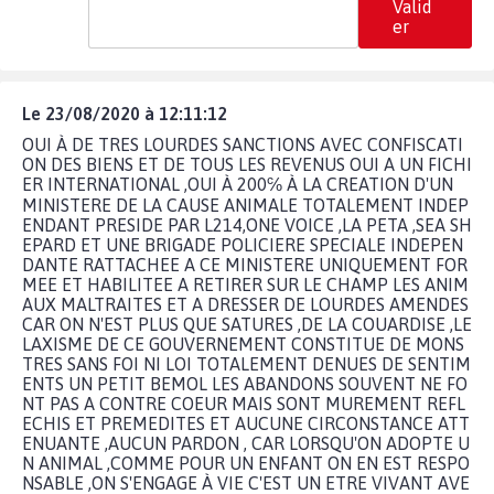
Valid
er
Le 23/08/2020 à 12:11:12
OUI À DE TRES LOURDES SANCTIONS AVEC CONFISCATI
ON DES BIENS ET DE TOUS LES REVENUS OUI A UN FICHI
ER INTERNATIONAL ,OUI À 200℅ À LA CREATION D'UN
MINISTERE DE LA CAUSE ANIMALE TOTALEMENT INDEP
ENDANT PRESIDE PAR L214,ONE VOICE ,LA PETA ,SEA SH
EPARD ET UNE BRIGADE POLICIERE SPECIALE INDEPEN
DANTE RATTACHEE A CE MINISTERE UNIQUEMENT FOR
MEE ET HABILITEE A RETIRER SUR LE CHAMP LES ANIM
AUX MALTRAITES ET A DRESSER DE LOURDES AMENDES
CAR ON N'EST PLUS QUE SATURES ,DE LA COUARDISE ,LE
LAXISME DE CE GOUVERNEMENT CONSTITUE DE MONS
TRES SANS FOI NI LOI TOTALEMENT DENUES DE SENTIM
ENTS UN PETIT BEMOL LES ABANDONS SOUVENT NE FO
NT PAS A CONTRE COEUR MAIS SONT MUREMENT REFL
ECHIS ET PREMEDITES ET AUCUNE CIRCONSTANCE ATT
ENUANTE ,AUCUN PARDON , CAR LORSQU'ON ADOPTE U
N ANIMAL ,COMME POUR UN ENFANT ON EN EST RESPO
NSABLE ,ON S'ENGAGE À VIE C'EST UN ETRE VIVANT AVE