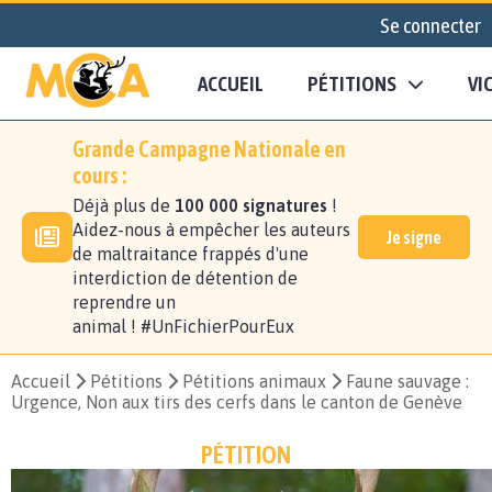
Se connecter
ACCUEIL
PÉTITIONS
VI
Grande Campagne Nationale en
cours :
Déjà plus de
100 000 signatures
!
Aidez-nous à empêcher les auteurs
Je signe
de maltraitance frappés d'une
interdiction de détention de
reprendre un
animal ! #UnFichierPourEux
Accueil
Pétitions
Pétitions animaux
Faune sauvage :
Urgence, Non aux tirs des cerfs dans le canton de Genève
PÉTITION