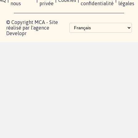
Partenariat et
fundraising
Les pétitions
proches de chez
vous
Contactez-
Vie
Politique de
Mention
AQ
|
|
|
Cookies
|
|
nous
privée
confidentialité
légales
© Copyright MCA - Site
réalisé par l'agence
Developr