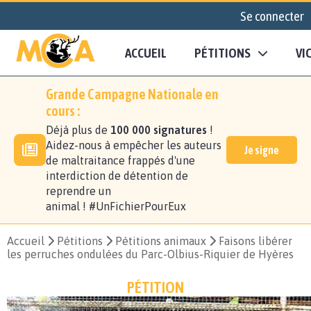
Se connecter
ACCUEIL
PÉTITIONS
VI
Grande Campagne Nationale en
cours :
Déjà plus de
100 000 signatures
!
Aidez-nous à empêcher les auteurs
Je signe
de maltraitance frappés d'une
interdiction de détention de
reprendre un
animal ! #UnFichierPourEux
Accueil
Pétitions
Pétitions animaux
Faisons libérer
les perruches ondulées du Parc-Olbius-Riquier de Hyères
PÉTITION