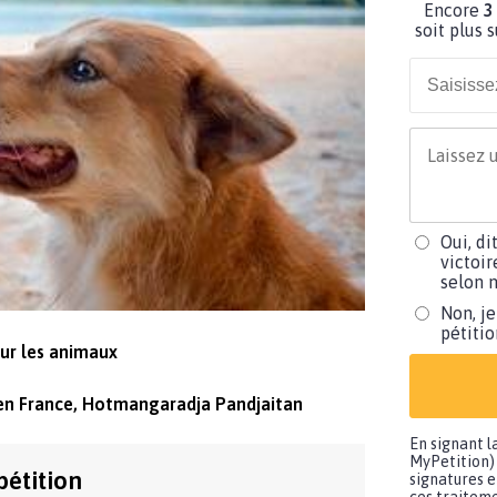
Encore
3
soit plus 
Oui, di
victoir
selon m
Non, je
pétiti
our les animaux
 en France, Hotmangaradja Pandjaitan
En signant l
MyPetition) 
pétition
signatures e