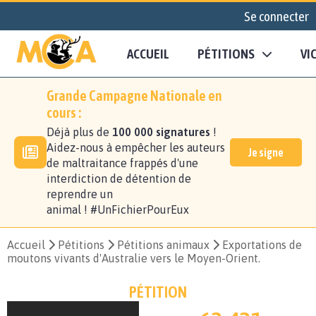
Se connecter
ACCUEIL
PÉTITIONS
VI
Grande Campagne Nationale en
cours :
Déjà plus de
100 000 signatures
!
Aidez-nous à empêcher les auteurs
Je signe
de maltraitance frappés d'une
interdiction de détention de
reprendre un
animal ! #UnFichierPourEux
Accueil
Pétitions
Pétitions animaux
Exportations de
moutons vivants d'Australie vers le Moyen-Orient.
PÉTITION