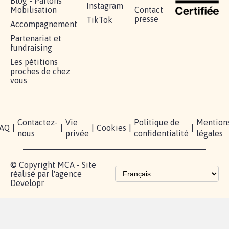
Blog - Parlons
Instagram
Mobilisation
Contact
presse
TikTok
Accompagnement
Partenariat et
fundraising
Les pétitions
proches de chez
vous
Contactez-
Vie
Politique de
Mention
AQ
|
|
|
Cookies
|
|
nous
privée
confidentialité
légales
© Copyright MCA - Site
réalisé par l'agence
Developr