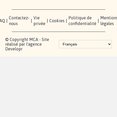
Contactez-
Vie
Politique de
Mention
AQ
|
|
|
Cookies
|
|
nous
privée
confidentialité
légales
© Copyright MCA - Site
réalisé par l'agence
Developr