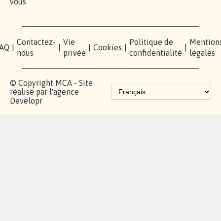
pétition
sommes-
X
nous?
Blog - Parlons
Instagram
Mobilisation
Contact
presse
TikTok
Accompagnement
Partenariat et
fundraising
Les pétitions
proches de chez
vous
Contactez-
Vie
Politique de
Mention
AQ
|
|
|
Cookies
|
|
nous
privée
confidentialité
légales
© Copyright MCA - Site
réalisé par l'agence
Developr