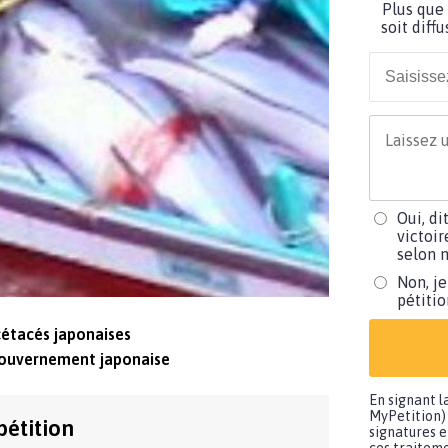
Plus que 
soit diff
Oui, di
victoir
selon m
Non, je
pétiti
cétacés japonaises
gouvernement japonaise
En signant l
MyPetition) 
pétition
signatures e