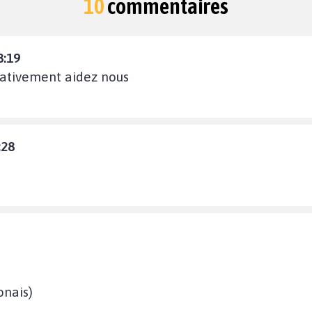
10
commentaires
8:19
érativement aidez nous
:28
onais)