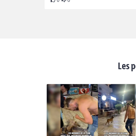
0
0
Les p