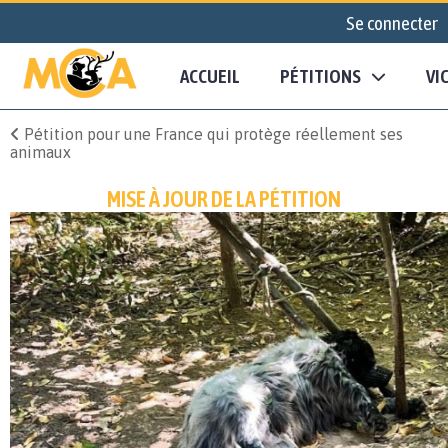
Se connecter
ACCUEIL
PÉTITIONS
VI
Pétition pour une France qui protège réellement ses
animaux
MISE À JOUR DE LA PÉTITION