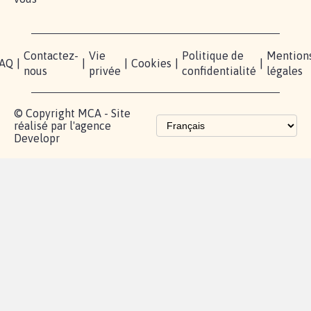
Contactez-
Vie
Politique de
Mention
AQ
|
|
|
Cookies
|
|
nous
privée
confidentialité
légales
© Copyright MCA - Site
réalisé par l'agence
Developr