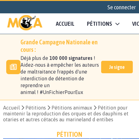
Se connecter
ACCUEIL
PÉTITIONS
VI
Grande Campagne Nationale en
cours :
Déjà plus de
100 000 signatures
!
Aidez-nous à empêcher les auteurs
Je signe
de maltraitance frappés d'une
interdiction de détention de
reprendre un
animal ! #UnFichierPourEux
Accueil
Pétitions
Pétitions animaux
Pétition pour
maintenir la reproduction des orques et des dauphins et
otaries et autres cétacés au marineland d entibes
PÉTITION