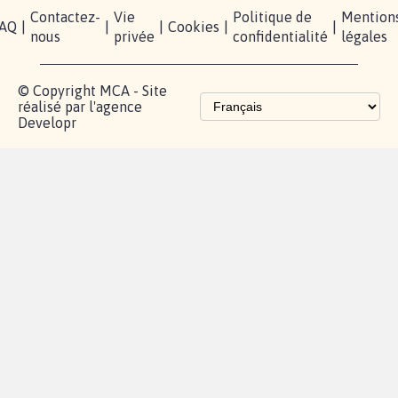
presse
TikTok
Accompagnement
Partenariat et
fundraising
Les pétitions
proches de chez
vous
Contactez-
Vie
Politique de
Mention
AQ
|
|
|
Cookies
|
|
nous
privée
confidentialité
légales
© Copyright MCA - Site
réalisé par l'agence
Developr