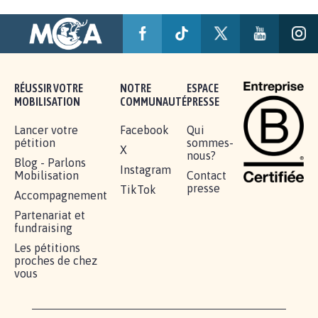
AGRESSION DE MON FILS THÉO :
SOYONS TOUS MOBILISÉS...
16.825
signatures
Je signe
RÉUSSIR VOTRE
NOTRE
ESPACE
MOBILISATION
COMMUNAUTÉ
PRESSE
Lancer votre
Facebook
Qui
pétition
sommes-
X
nous?
Blog - Parlons
Instagram
Mobilisation
Contact