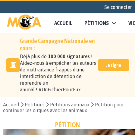
Se connecter
ACCUEIL
PÉTITIONS
VI
Grande Campagne Nationale en
cours :
Déjà plus de
100 000 signatures
!
Aidez-nous à empêcher les auteurs
Je signe
de maltraitance frappés d'une
interdiction de détention de
reprendre un
animal ! #UnFichierPourEux
Accueil
Pétitions
Pétitions animaux
Pétition pour
continuer les cirques avec les animaux
PÉTITION