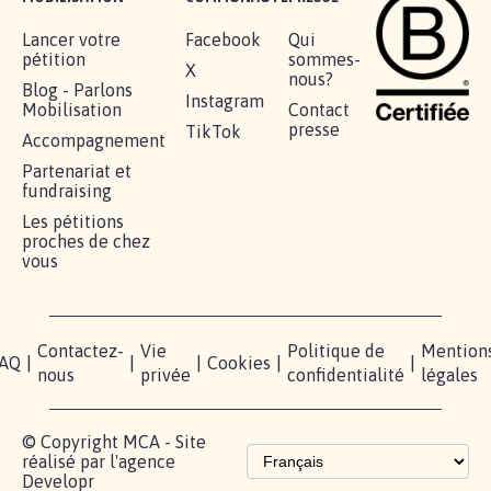
Lancer votre
Facebook
Qui
pétition
sommes-
X
nous?
Blog - Parlons
Instagram
Mobilisation
Contact
presse
TikTok
Accompagnement
Partenariat et
fundraising
Les pétitions
proches de chez
vous
Contactez-
Vie
Politique de
Mention
AQ
|
|
|
Cookies
|
|
nous
privée
confidentialité
légales
© Copyright MCA - Site
réalisé par l'agence
Developr