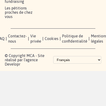
fundraising
Les pétitions
proches de chez
vous
Contactez-
Vie
Politique de
Mention
AQ
|
|
|
Cookies
|
|
nous
privée
confidentialité
légales
© Copyright MCA - Site
réalisé par l'agence
Developr