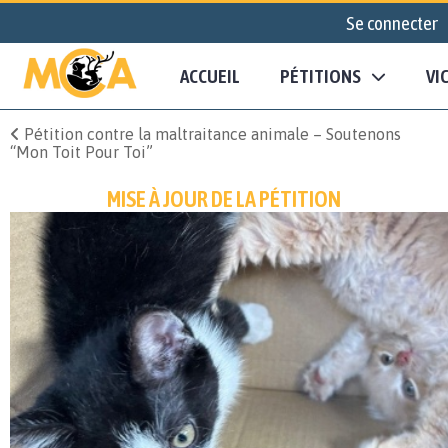
Se connecter
ACCUEIL
PÉTITIONS
VI
Pétition contre la maltraitance animale – Soutenons
“Mon Toit Pour Toi”
MISE À JOUR DE LA PÉTITION