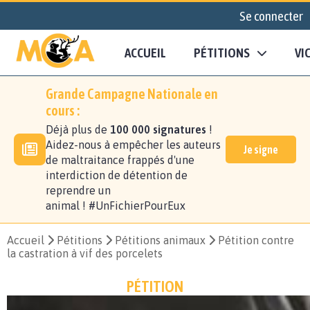
Se connecter
ACCUEIL
PÉTITIONS
VI
Grande Campagne Nationale en
cours :
Déjà plus de
100 000 signatures
!
Aidez-nous à empêcher les auteurs
Je signe
de maltraitance frappés d'une
interdiction de détention de
reprendre un
animal ! #UnFichierPourEux
Accueil
Pétitions
Pétitions animaux
Pétition contre
la castration à vif des porcelets
PÉTITION