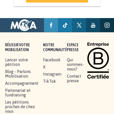
AGRESSION DE MON FILS THÉO :
SOYONS TOUS MOBILISÉS...
16.812
signatures
Je signe