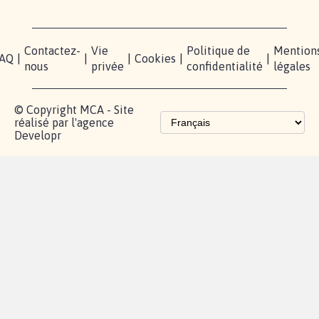
RÉUSSIR VOTRE
NOTRE
ESPACE
MOBILISATION
COMMUNAUTÉ
PRESSE
Lancer votre
Facebook
Qui
pétition
sommes-
X
nous?
Blog - Parlons
Instagram
Mobilisation
Contact
presse
TikTok
Accompagnement
Partenariat et
fundraising
Les pétitions
proches de chez
vous
Contactez-
Vie
Politique de
Mention