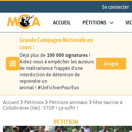
Se connecter
ACCUEIL
PÉTITIONS
VI
Grande Campagne Nationale en
cours :
Déjà plus de
100 000 signatures
!
Aidez-nous à empêcher les auteurs
Je signe
de maltraitance frappés d'une
interdiction de détention de
reprendre un
animal ! #UnFichierPourEux
Accueil
Pétitions
Pétitions animaux
Fête taurine à
Collobrières (Var) : STOP ! ça suffit !
PÉTITION