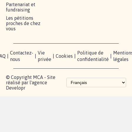
RÉUSSIR VOTRE
NOTRE
ESPACE
MOBILISATION
COMMUNAUTÉ
PRESSE
Lancer votre
Facebook
Qui
pétition
sommes-
X
nous?
Blog - Parlons
Instagram
Mobilisation
Contact
presse
TikTok
Accompagnement
Partenariat et
fundraising
Les pétitions
proches de chez
vous
Contactez-
Vie
Politique de
Mention
AQ
|
|
|
Cookies
|
|
nous
privée
confidentialité
légales
© Copyright MCA - Site