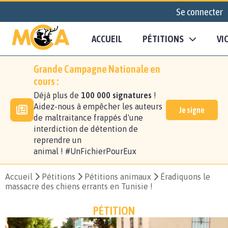
Se connecter
ACCUEIL
PÉTITIONS
VI
Grande Campagne Nationale en
cours :
Déjà plus de
100 000 signatures
!
Aidez-nous à empêcher les auteurs
Je signe
de maltraitance frappés d'une
interdiction de détention de
reprendre un
animal ! #UnFichierPourEux
Accueil
Pétitions
Pétitions animaux
Éradiquons le
massacre des chiens errants en Tunisie !
PÉTITION