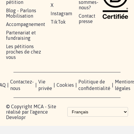
RÉUSSIR VOTRE
NOTRE
ESPACE
MOBILISATION
COMMUNAUTÉ
PRESSE
Lancer votre
Facebook
Qui
pétition
sommes-
X
nous?
Blog - Parlons
Instagram
Mobilisation
Contact
presse
TikTok
Accompagnement
Partenariat et
fundraising
Les pétitions
proches de chez
vous