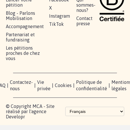
pétition
sommes-
X
nous?
Blog - Parlons
Instagram
Mobilisation
Contact
presse
TikTok
Accompagnement
Partenariat et
fundraising
Les pétitions
proches de chez
vous
Contactez-
Vie
Politique de
Mention
AQ
|
|
|
Cookies
|
|
nous
privée
confidentialité
légales
© Copyright MCA - Site
réalisé par l'agence
Developr