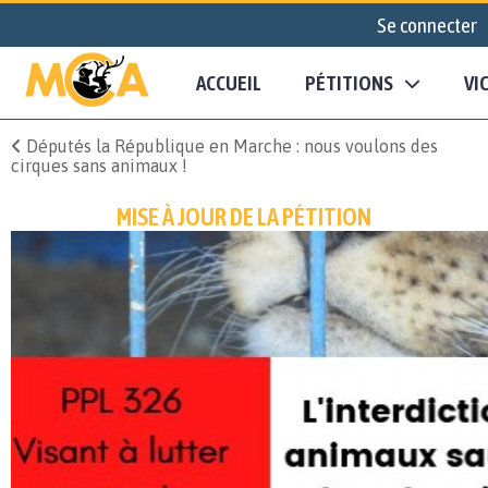
Se connecter
ACCUEIL
PÉTITIONS
VI
Députés la République en Marche : nous voulons des
cirques sans animaux !
MISE À JOUR DE LA PÉTITION