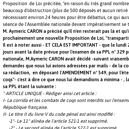
Proposition de Loi précitée, "en raison du très grand nomb
beaucoup d'obstruction (plus de 500 déposés et aucun retir
nécessisant environ 24 heures pour être débattus, ce qui aura
séance de l'Assemblée nationale devant impérativement se t
M. Aymeric CARON a précisé qu'il n'en resterait pas là et qu'
prochainement une nouvelle Proposition de Loi, "transpartis
Il est à noter aussi - ET CELA EST IMPORTANT - que le lundi
jours avant la date prévue pour l'examen de sa PPL n° 329 p
nationale, M.Aymeric CARON avait décidé -suivant vraisemb
demandes que nous lui avions adressées par mails - de la co
sa rédaction, en déposant l'AMENDEMENT n° 549, pour l'ét
coqs"- c'est à dire ce que nous lui demandions à minima - , 
sa PPL étant la suivante :
" ARTICLE UNIQUE
-
Rédiger ainsi cet article :
I- La corrida et les combats de coqs sont interdits sur l'ensemb
République française.
II- Le titre II du livre V du code pénal est ainsi modifié :
-1°- Le 11° alinéa de l'article 521-1 est supprimé.
-2° - Le second alinéa de l'article 522-1 est supprimé.