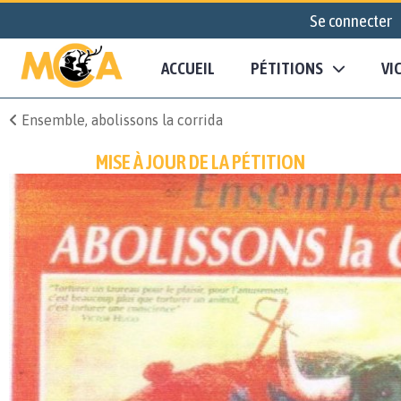
Se connecter
ACCUEIL
PÉTITIONS
VI
Ensemble, abolissons la corrida
MISE À JOUR DE LA PÉTITION