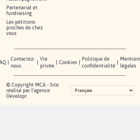
Partenariat et
fundraising
Les pétitions
proches de chez
vous
Contactez-
Vie
Politique de
Mention
AQ
|
|
|
Cookies
|
|
nous
privée
confidentialité
légales
© Copyright MCA - Site
réalisé par l'agence
Developr