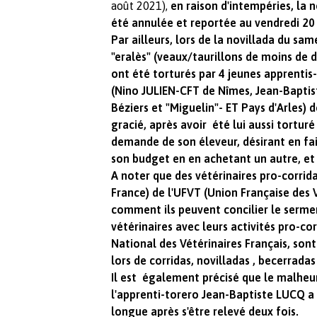
août 2021),
en raison d'intempéries, la
été annulée et reportée au vendredi 20
Par ailleurs, lors de la novillada du same
"eralès" (veaux/taurillons de moins de
ont été torturés par 4 jeunes apprentis
(Nino JULIEN-CFT de Nîmes, Jean-Bapti
Béziers et "Miguelin"- ET Pays d'Arles) d
gracié, après avoir été lui aussi torturé
demande de son éleveur, désirant en fai
son budget en en achetant un autre, et
A noter que des vétérinaires pro-corridas
France) de l'UFVT (Union Française des 
comment ils peuvent concilier le serme
vétérinaires avec leurs activités pro-co
National des Vétérinaires Français, son
lors de corridas, novilladas , becerrad
Il est également précisé que le malheur
l'apprenti-torero Jean-Baptiste LUCQ a
longue après s'être relevé deux fois.