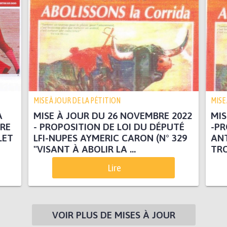
MISE À JOUR DE LA PÉTITION
MISE
A
MISE À JOUR DU 26 NOVEMBRE 2022
MIS
TRE
- PROPOSITION DE LOI DU DÉPUTÉ
-PR
LET
LFI-NUPES AYMERIC CARON (N° 329
ANT
"VISANT À ABOLIR LA ...
TRO
Lire
VOIR PLUS DE MISES À JOUR