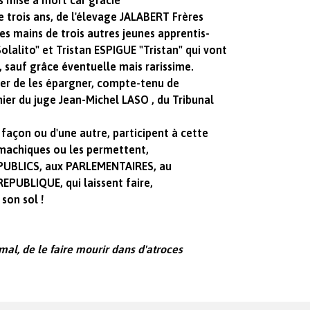
s mise à mort car gracié
e trois ans, de l'élevage JALABERT Frères
es mains de trois autres jeunes apprentis-
alito" et Tristan ESPIGUE "Tristan" qui vont
, sauf grâce éventuelle mais rarissime.
ter de les épargner, compte-tenu de
nier du juge Jean-Michel LASO , du Tribunal
açon ou d'une autre, participent à cette
machiques ou les permettent,
PUBLICS, aux PARLEMENTAIRES, au
UBLIQUE, qui laissent faire,
son sol !
imal, de le faire mourir dans d'atroces