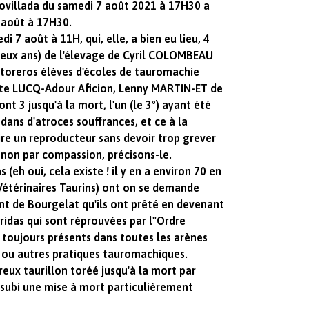
 novillada du samedi 7 août 2021 à 17H30 a
 août à 17H30.
di 7 août à 11H, qui, elle, a bien eu lieu, 4
 deux ans) de l'élevage de Cyril COLOMBEAU
-toreros élèves d'écoles de tauromachie
ste LUCQ-Adour Aficion, Lenny MARTIN-ET de
ont 3 jusqu'à la mort, l'un (le 3°) ayant été
 dans d'atroces souffrances, et ce à la
re un reproducteur sans devoir trop grever
 non par compassion, précisons-le.
 (eh oui, cela existe ! il y en a environ 70 en
Vétérinaires Taurins) ont on se demande
nt de Bourgelat qu'ils ont prêté en devenant
rridas qui sont réprouvées par l"Ordre
t toujours présents dans toutes les arènes
as ou autres pratiques tauromachiques.
eux taurillon toréé jusqu'à la mort par
 subi une mise à mort particulièrement