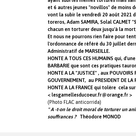
ayant subi les mêmes tortures mais san
et 6 autres jeunes "novillos" de moins d
vont la subir le vendredi 20 août 2021 d
toreros, Adam SAMIRA, Solal CALMET "Sol
chacun en torturer deux jusqu'à la mort
Et nous ne pourrons rien faire pour ten
l'ordonnance de référé du 30 juillet der
Administratif de MARSEILLE.
HONTE A TOUS CES HUMAINS qui, d'une f
BARBARIE que sont ces pratiques tauro
HONTE A LA "JUSTICE" , aux POUVOIRS 
GOUVERNEMENT, au PRESIDENT DE LA REP
HONTE A LA FRANCE qui tolère cela sur 
<
lesgamellesducoeur.fr@orange.fr
>
(Photo FLAC anticorrida)
" A -t-on le droit moral de torturer un an
souffrances ?
Théodore MONOD