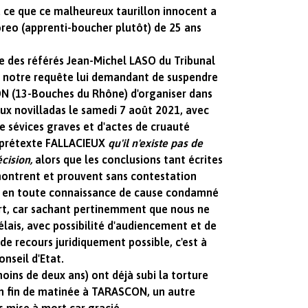
 ce que ce malheureux taurillon innocent a
oreo (apprenti-boucher plutôt) de 25 ans
e des référés Jean-Michel LASO du Tribunal
t notre requête lui demandant de suspendre
N (13-Bouches du Rhône) d'organiser dans
ux novilladas le samedi 7 août 2021, avec
e sévices graves et d'actes de cruauté
u prétexte FALLACIEUX
qu'il n'existe pas de
écision,
alors que les conclusions tant écrites
montrent et prouvent sans contestation
t en toute connaissance de cause condamné
mort, car sachant pertinemment que nous ne
élais, avec possibilité d'audiencement et de
 de recours juridiquement possible, c'est à
onseil d'Etat.
moins de deux ans) ont déjà subi la torture
en fin de matinée à TARASCON, un autre