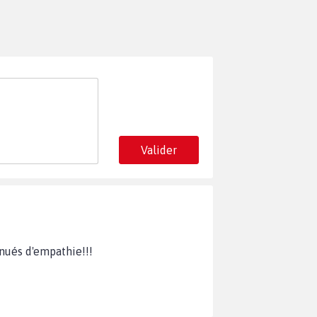
Valider
énués d'empathie!!!