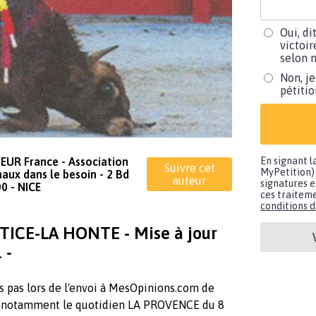
Oui, di
victoir
selon m
Non, je
pétiti
UR France - Association
En signant l
Suivre cet
MyPetition) 
aux dans le besoin - 2 Bd
auteur
signatures e
0 - NICE
ces traiteme
conditions d'
ICE-LA HONTE - Mise à jour
 -
s pas lors de l'envoi à MesOpinions.com de
(cf notamment le quotidien LA PROVENCE du 8