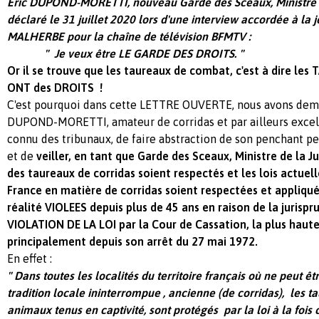
Eric DUPOND-MORETTI, nouveau Garde des Sceaux, Ministre de
déclaré le 31 juillet 2020 lors d'une interview accordée à la 
MALHERBE pour la chaîne de télévision BFMTV :
" Je veux être LE GARDE DES DROITS. "
Or il se trouve que les taureaux de combat, c'est à dire l
ONT des DROITS !
C'est pourquoi dans cette LETTRE OUVERTE, nous avons dem
DUPOND-MORETTI, amateur de corridas et par ailleurs excelle
connu des tribunaux, de faire abstraction de son penchant pe
et de
veiller, en tant que Garde des Sceaux, Ministre de la Ju
des taureaux de corridas soient respectés et les lois actue
France en matière de corridas soient respectées et appliquée
réalité VIOLEES depuis plus de 45 ans en raison de la jurisp
VIOLATION DE LA LOI par la Cour de Cassation, la plus haute 
principalement depuis son arrêt du 27 mai 1972.
En effet :
" Dans toutes les localités du territoire français où ne peut ê
tradition locale ininterrompue , ancienne (de corridas), les 
animaux tenus en captivité, sont protégés par la loi à la fois