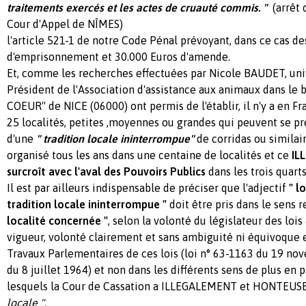
traitements exercés et les actes de cruauté commis. "
(arrêt
Cour d'Appel de NÎMES)
l'article 521-1 de notre Code Pénal prévoyant, dans ce cas d
d'emprisonnement et 30.000 Euros d'amende.
Et, comme les recherches effectuées par Nicole BAUDET, univ
Président de l'Association d'assistance aux animaux dans l
COEUR" de NICE (06000) ont permis de l'établir, il n'y a en
25 localités, petites ,moyennes ou grandes qui peuvent se prév
d'une
" tradition locale ininterrompue"
de corridas ou similair
organisé tous les ans dans une centaine de localités et ce
IL
surcroît avec l'aval des Pouvoirs Publics
dans les trois quarts
Il est par ailleurs indispensable de préciser que l'adjectif
" l
tradition locale ininterrompue "
doit être pris dans le sens r
localité concernée "
, selon la volonté du législateur des loi
vigueur, volonté clairement et sans ambiguité ni équivoque 
Travaux Parlementaires de ces lois (loi n° 63-1163 du 19 no
du 8 juillet 1964) et non dans les différents sens de plus en 
lesquels la Cour de Cassation a ILLEGALEMENT et HONTEUSEM
locale ".