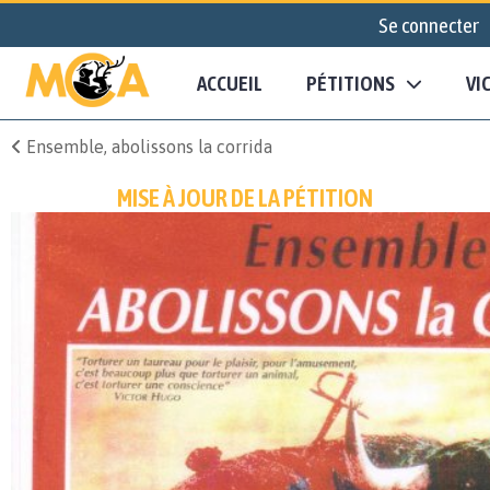
Se connecter
ACCUEIL
PÉTITIONS
VI
Ensemble, abolissons la corrida
MISE À JOUR DE LA PÉTITION