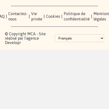
Contactez-
Vie
Politique de
Mention
AQ
|
|
|
Cookies
|
|
nous
privée
confidentialité
légales
© Copyright MCA - Site
réalisé par l'agence
Developr