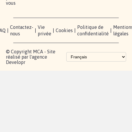
vous
Contactez-
Vie
Politique de
Mention
AQ
|
|
|
Cookies
|
|
nous
privée
confidentialité
légales
© Copyright MCA - Site
réalisé par l'agence
Developr